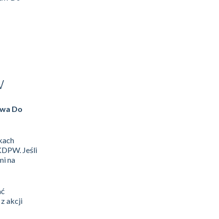
w
rawa Do
łkach
KDPW. Jeśli
mi na
ać
z akcji