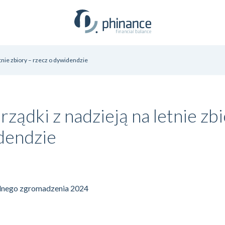
tnie zbiory – rzecz o dywidendzie
ądki z nadzieją na letnie zbi
dendzie