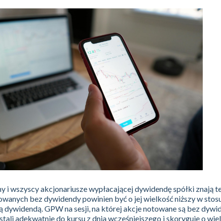
wny i wszyscy akcjonariusze wypłacającej dywidendę spółki znają t
owanych bez dywidendy powinien być o jej wielkość niższy w stos
ą dywidendą. GPW na sesji, na której akcje notowane są bez dywi
tali adekwatnie do kursu z dnia wcześniejszego i skoryguje o wie