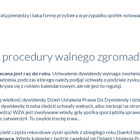
łatą pieniędzy i taką formę przybiera w przypadku spółek notowa
 procedury walnego zgromad
cana jest raz do roku.
Uchwalenie dywidendy wymaga zwołani
zenia, podczas którego należy podjąć uchwałę o podziale zysku
rywa się z rokiem kalendarzowym, ale nie jest to regułą).
ię wielkość dywidendy, Dzień Ustalenia Prawa Do Dywidendy i dzi
dywidendy, trzeba śledzić uchwały walnych, albo zerknąć na stro
 śledzą! WZA jest zwoływane wtedy, gdy spółka sporządziła spraw
je zatwierdził. To zwykle trochę trwa…
ielić często rekordowe zyski spółek z ubiegłego roku (banki) b
zerwca
. Wtedy kalendarz będzie zapełniał się Dniami Ustalenia P