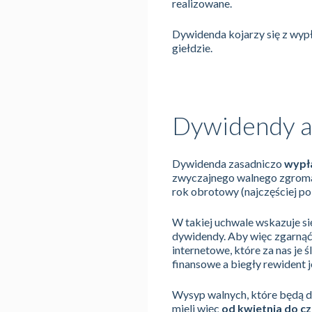
realizowane.
Dywidenda kojarzy się z wyp
giełdzie.
Dywidendy a
Dywidenda zasadniczo
wypła
zwyczajnego walnego zgromad
rok obrotowy (najczęściej pok
W takiej uchwale wskazuje s
dywidendy. Aby więc zgarnąć 
internetowe, które za nas je
finansowe a biegły rewident 
Wysyp walnych, które będą dz
mieli więc
od kwietnia do c