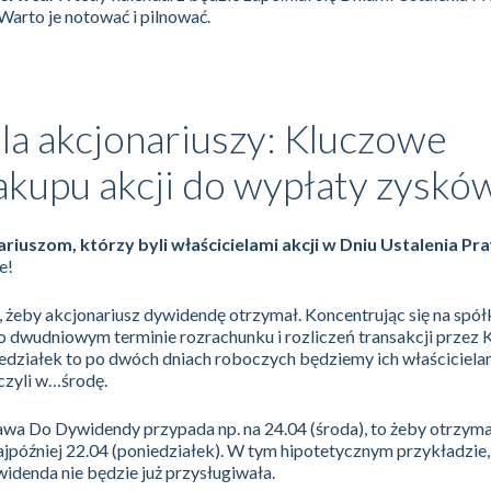
Warto je notować i pilnować.
a akcjonariuszy: Kluczowe
akupu akcji do wypłaty zyskó
ariuszom, którzy byli właścicielami akcji w Dniu Ustalenia P
e!
 żeby akcjonariusz dywidendę otrzymał. Koncentrując się na spó
 dwudniowym terminie rozrachunku i rozliczeń transakcji przez 
działek to po dwóch dniach roboczych będziemy ich właściciela
czyli w…środę.
rawa Do Dywidendy przypada np. na 24.04 (środa), to żeby otrzym
jpóźniej 22.04 (poniedziałek). W tym hipotetycznym przykładzie, 
idenda nie będzie już przysługiwała.