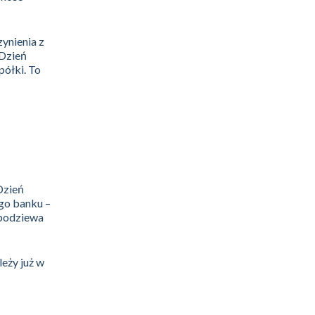
ynienia z
 Dzień
półki. To
Dzień
ego banku –
spodziewa
eży już w