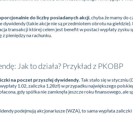
orcjonalnie do liczby posiadanych akcji
, chyba że mamy do cz
 dywidendy (takie akcje nie są przedmiotem obrotu na giełdzie).
cja transakcji której celem jest benefit w postaci wypłaty zysku s
ę z pieniędzy na rachunku.
endę: Jak to działa? Przykład z PKOBP
iczki na poczet przyszłej dywidendy.
Tak stało się w styczniu (
 wypłaty 1.02, zaliczka 1,28zł) w przypadku największego polski
acona, gdy spółka nie zamknęła jeszcze roku finansowego, ale 
idendy podejmują akcjonariusze (WZA), to sama wypłata zaliczki l