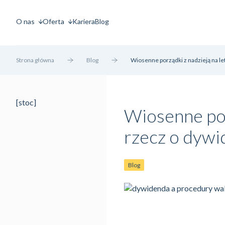
O nas
Oferta
Kariera
Blog
Strona główna
Blog
Wiosenne porządki z nadzieją na le
[stoc]
Wiosenne porz
rzecz o dywi
Blog