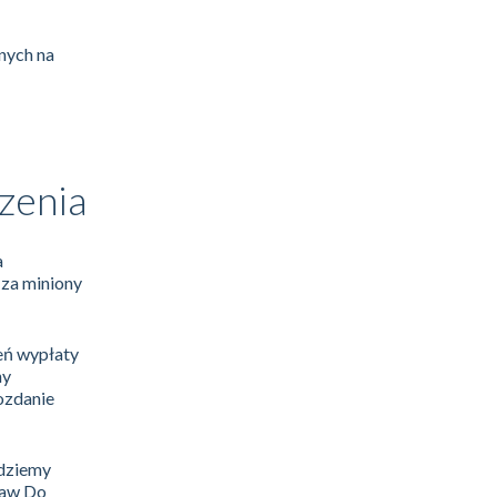
nych na
zenia
a
 za miniony
eń wypłaty
ny
ozdanie
ędziemy
raw Do