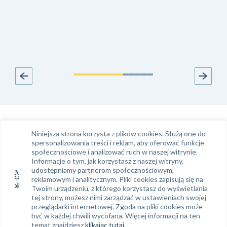
Infolinia
Kontakt e-mail
Niniejsza strona korzysta z plików cookies. Służą one do
Tel.
61 663 99 39
klient@phinance.pl
spersonalizowania treści i reklam, aby oferować funkcje
społecznościowe i analizować ruch w naszej witrynie.
Informacje o tym, jak korzystasz z naszej witryny,
udostępniamy partnerom społecznościowym,
Siedziba Phinance S. A.
Regon: 634 382 858
reklamowym i analitycznym. Pliki cookies zapisują się na
Twoim urządzeniu, z którego korzystasz do wyświetlania
NIP: 778-14-02-894
Phinance S.A.
tej strony, możesz nimi zarządzać w ustawieniach swojej
ul. Ratajczaka 19
KRS: 0000312494
przeglądarki internetowej. Zgoda na pliki cookies może
61-814 Poznań
być w każdej chwili wycofana. Więcej informacji na ten
temat znajdziesz
klikając tutaj.
Sąd Rejonowy Poznań – Nowe Miasto