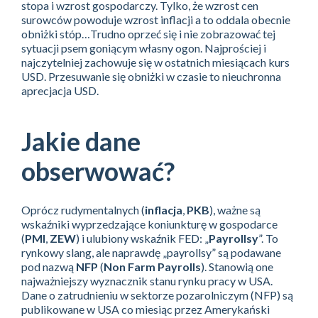
stopa i wzrost gospodarczy. Tylko, że wzrost cen
surowców powoduje wzrost inflacji a to oddala obecnie
obniżki stóp…Trudno oprzeć się i nie zobrazować tej
sytuacji psem goniącym własny ogon. Najprościej i
najczytelniej zachowuje się w ostatnich miesiącach kurs
USD. Przesuwanie się obniżki w czasie to nieuchronna
aprecjacja USD.
Jakie dane
obserwować?
Oprócz rudymentalnych (
inflacja
,
PKB
), ważne są
wskaźniki wyprzedzające koniunkturę w gospodarce
(
PMI
,
ZEW
) i ulubiony wskaźnik FED: „
Payrollsy
”. To
rynkowy slang, ale naprawdę „payrollsy” są podawane
pod nazwą
NFP
(
Non Farm Payrolls
). Stanowią one
najważniejszy wyznacznik stanu rynku pracy w USA.
Dane o zatrudnieniu w sektorze pozarolniczym (NFP) są
publikowane w USA co miesiąc przez Amerykański