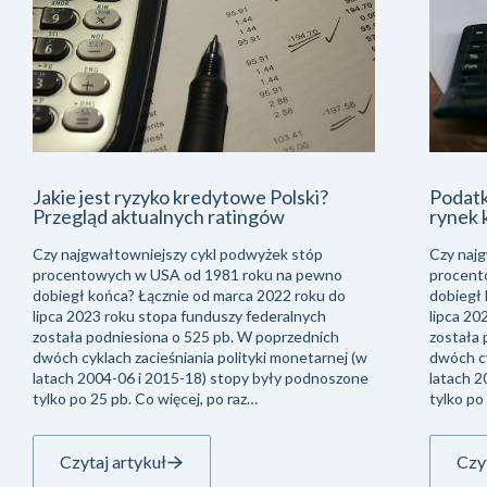
Jakie jest ryzyko kredytowe Polski?
Podatk
Przegląd aktualnych ratingów
rynek 
Czy najgwałtowniejszy cykl podwyżek stóp
Czy naj
procentowych w USA od 1981 roku na pewno
procent
dobiegł końca? Łącznie od marca 2022 roku do
dobiegł 
lipca 2023 roku stopa funduszy federalnych
lipca 20
została podniesiona o 525 pb. W poprzednich
została 
dwóch cyklach zacieśniania polityki monetarnej (w
dwóch cy
latach 2004-06 i 2015-18) stopy były podnoszone
latach 2
tylko po 25 pb. Co więcej, po raz…
tylko po
Czytaj artykuł
Czyt