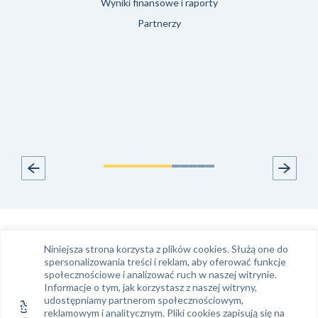
Wyniki finansowe i raporty
Partnerzy
Infolinia
Kontakt e-mail
Niniejsza strona korzysta z plików cookies. Służą one do
Tel.
61 663 99 39
klient@phinance.pl
spersonalizowania treści i reklam, aby oferować funkcje
społecznościowe i analizować ruch w naszej witrynie.
Informacje o tym, jak korzystasz z naszej witryny,
udostępniamy partnerom społecznościowym,
Siedziba Phinance S. A.
Regon: 634 382 858
reklamowym i analitycznym. Pliki cookies zapisują się na