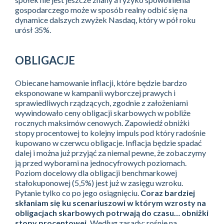
gospodarczego może w sposób realny odbić się na
dynamice dalszych zwyżek Nasdaq, który w pół roku
urósł 35%.
OBLIGACJE
Obiecane hamowanie inflacji, które będzie bardzo
eksponowane w kampanii wyborczej prawych i
sprawiedliwych rządzących, zgodnie z założeniami
wywindowało ceny obligacji skarbowych w pobliże
rocznych maksimów cenowych. Zapowiedź obniżki
stopy procentowej to kolejny impuls pod który radośnie
kupowano w czerwcu obligacje. Inflacja będzie spadać
dalej i można już przyjąć za niemal pewne, że zobaczymy
ją przed wyborami na jednocyfrowych poziomach.
Poziom docelowy dla obligacji benchmarkowej
stałokuponowej (5,5%) jest już w zasięgu wzroku.
Pytanie tylko co po jego osiągnięciu.
Coraz bardziej
skłaniam się ku scenariuszowi w którym wzrosty na
obligacjach skarbowych potrwają do czasu… obniżki
stopy procentowej.
Według zasady: rośnie na