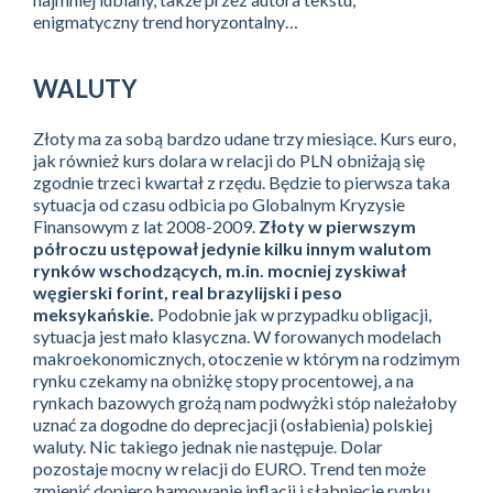
enigmatyczny trend horyzontalny…
WALUTY
Złoty ma za sobą bardzo udane trzy miesiące. Kurs euro,
jak również kurs dolara w relacji do PLN obniżają się
zgodnie trzeci kwartał z rzędu. Będzie to pierwsza taka
sytuacja od czasu odbicia po Globalnym Kryzysie
Finansowym z lat 2008-2009.
Złoty w pierwszym
półroczu ustępował jedynie kilku innym walutom
rynków wschodzących, m.in. mocniej zyskiwał
węgierski forint, real brazylijski i peso
meksykańskie.
Podobnie jak w przypadku obligacji,
sytuacja jest mało klasyczna. W forowanych modelach
makroekonomicznych, otoczenie w którym na rodzimym
rynku czekamy na obniżkę stopy procentowej, a na
rynkach bazowych grożą nam podwyżki stóp należałoby
uznać za dogodne do deprecjacji (osłabienia) polskiej
waluty. Nic takiego jednak nie następuje. Dolar
pozostaje mocny w relacji do EURO. Trend ten może
zmienić dopiero hamowanie inflacji i słabnięcie rynku