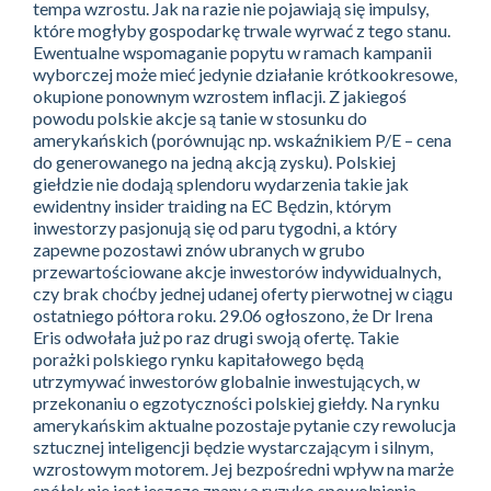
tempa wzrostu. Jak na razie nie pojawiają się impulsy,
które mogłyby gospodarkę trwale wyrwać z tego stanu.
Ewentualne wspomaganie popytu w ramach kampanii
wyborczej może mieć jedynie działanie krótkookresowe,
okupione ponownym wzrostem inflacji. Z jakiegoś
powodu polskie akcje są tanie w stosunku do
amerykańskich (porównując np. wskaźnikiem P/E – cena
do generowanego na jedną akcją zysku). Polskiej
giełdzie nie dodają splendoru wydarzenia takie jak
ewidentny insider traiding na EC Będzin, którym
inwestorzy pasjonują się od paru tygodni, a który
zapewne pozostawi znów ubranych w grubo
przewartościowane akcje inwestorów indywidualnych,
czy brak choćby jednej udanej oferty pierwotnej w ciągu
ostatniego półtora roku. 29.06 ogłoszono, że Dr Irena
Eris odwołała już po raz drugi swoją ofertę. Takie
porażki polskiego rynku kapitałowego będą
utrzymywać inwestorów globalnie inwestujących, w
przekonaniu o egzotyczności polskiej giełdy. Na rynku
amerykańskim aktualne pozostaje pytanie czy rewolucja
sztucznej inteligencji będzie wystarczającym i silnym,
wzrostowym motorem. Jej bezpośredni wpływ na marże
spółek nie jest jeszcze znany a ryzyko spowolnienia