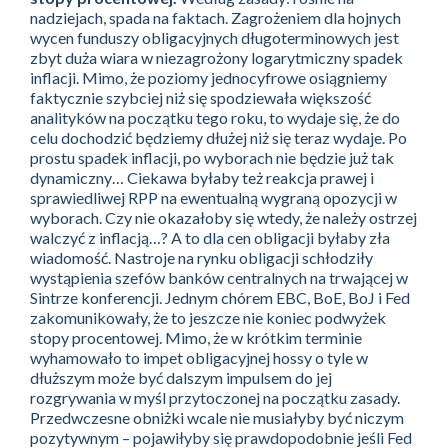
nadziejach, spada na faktach. Zagrożeniem dla hojnych
wycen funduszy obligacyjnych długoterminowych jest
zbyt duża wiara w niezagrożony logarytmiczny spadek
inflacji. Mimo, że poziomy jednocyfrowe osiągniemy
faktycznie szybciej niż się spodziewała większość
analityków na początku tego roku, to wydaje się, że do
celu dochodzić będziemy dłużej niż się teraz wydaje. Po
prostu spadek inflacji, po wyborach nie będzie już tak
dynamiczny… Ciekawa byłaby też reakcja prawej i
sprawiedliwej RPP na ewentualną wygraną opozycji w
wyborach. Czy nie okazałoby się wtedy, że należy ostrzej
walczyć z inflacją…? A to dla cen obligacji byłaby zła
wiadomość. Nastroje na rynku obligacji schłodziły
wystąpienia szefów banków centralnych na trwającej w
Sintrze konferencji. Jednym chórem EBC, BoE, BoJ i Fed
zakomunikowały, że to jeszcze nie koniec podwyżek
stopy procentowej. Mimo, że w krótkim terminie
wyhamowało to impet obligacyjnej hossy o tyle w
dłuższym może być dalszym impulsem do jej
rozgrywania w myśl przytoczonej na początku zasady.
Przedwczesne obniżki wcale nie musiałyby być niczym
pozytywnym – pojawiłyby się prawdopodobnie jeśli Fed