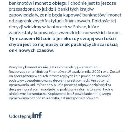
banknotów i monet z obiegu. I choć nie jest to jeszcze
przesądzone, to już dziś banki tych krajów
zapowiedziały, że nie będą kupować banknotów i monet
od zagranicznych instytucji finansowych. Pokłosie tej
decyzji widzimy w kantorach w Polsce, które
zaprzestały kupowania szwedzkich i norweskich koron.
Tymczasem Bitcoin bije rekordy swojej wartości i
chyba jest to najlepszy znak pachnących szarością
on-linowych czasów.
Powyższy komentarz nie jest rekomendacją w rozumieniu
Rozporządzenia Ministra Finansów z 19 października 2005 roku. Został
on sporządzony w celach informacyjnych i nie powinien stanowić
podstawy do podejmowania decyzji inwestycyjnych. Ani autor ich
opracowania, ani Phinance S.A., nie ponoszą odpowiedzialności za
decyzje inwestycyjne podjęte na podstawie informacji zawartych w
niniejszym komentarzu. Kopiowanie bądź powielanie niniejszego
opracowania bez podania źródła jest niezgodne z prawem.
Udostępnij: