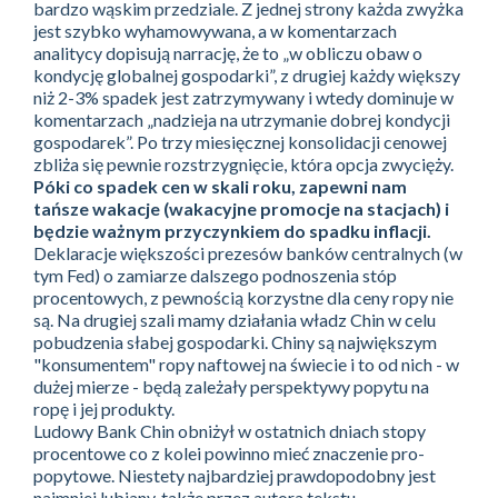
bardzo wąskim przedziale. Z jednej strony każda zwyżka
jest szybko wyhamowywana, a w komentarzach
analitycy dopisują narrację, że to „w obliczu obaw o
kondycję globalnej gospodarki”, z drugiej każdy większy
niż 2-3% spadek jest zatrzymywany i wtedy dominuje w
komentarzach „nadzieja na utrzymanie dobrej kondycji
gospodarek”. Po trzy miesięcznej konsolidacji cenowej
zbliża się pewnie rozstrzygnięcie, która opcja zwycięży.
Póki co spadek cen w skali roku, zapewni nam
tańsze wakacje (wakacyjne promocje na stacjach) i
będzie ważnym przyczynkiem do spadku inflacji.
Deklaracje większości prezesów banków centralnych (w
tym Fed) o zamiarze dalszego podnoszenia stóp
procentowych, z pewnością korzystne dla ceny ropy nie
są. Na drugiej szali mamy działania władz Chin w celu
pobudzenia słabej gospodarki. Chiny są największym
"konsumentem" ropy naftowej na świecie i to od nich - w
dużej mierze - będą zależały perspektywy popytu na
ropę i jej produkty.
Ludowy Bank Chin obniżył w ostatnich dniach stopy
procentowe co z kolei powinno mieć znaczenie pro-
popytowe. Niestety najbardziej prawdopodobny jest
najmniej lubiany, także przez autora tekstu,