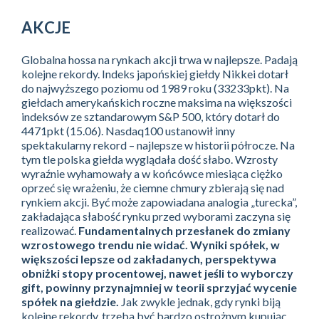
AKCJE
Globalna hossa na rynkach akcji trwa w najlepsze. Padają
kolejne rekordy. Indeks japońskiej giełdy Nikkei dotarł
do najwyższego poziomu od 1989 roku (33233pkt). Na
giełdach amerykańskich roczne maksima na większości
indeksów ze sztandarowym S&P 500, który dotarł do
4471pkt (15.06). Nasdaq100 ustanowił inny
spektakularny rekord – najlepsze w historii półrocze. Na
tym tle polska giełda wyglądała dość słabo. Wzrosty
wyraźnie wyhamowały a w końcówce miesiąca ciężko
oprzeć się wrażeniu, że ciemne chmury zbierają się nad
rynkiem akcji. Być może zapowiadana analogia „turecka”,
zakładająca słabość rynku przed wyborami zaczyna się
realizować.
Fundamentalnych przesłanek do zmiany
wzrostowego trendu nie widać. Wyniki spółek, w
większości lepsze od zakładanych, perspektywa
obniżki stopy procentowej, nawet jeśli to wyborczy
gift, powinny przynajmniej w teorii sprzyjać wycenie
spółek na giełdzie.
Jak zwykle jednak, gdy rynki biją
kolejne rekordy, trzeba być bardzo ostrożnym kupując