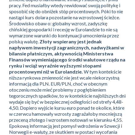
pracy. Fed musiałby wtedy rewidować swoją politykę i
sposobić się do obniżek stóp procentowych. Póki to nie
nastąpi kurs dolara pozostanie na wzrostowej ścieżce.
Środowisko obaw o: globalny wzrost, zadyszkę
chińskiej gospodarki i recesję w Eurolandzie to nie są
wymarzone warunki do kontynuacji umocnienia przez
polską walutę.
Złoty wspierany jest jednak
napływem inwestycji zagranicznych, nadwyżkami w
bilansie płatniczym, aktywnością Ministerstwa
Finansów wymieniającego środki walutowe rządu na
rynku i wciąż wyraźnie wyższymi stopami
procentowymi niż w Eurolandzie.
W tym kontekście
niższa rynkowa zmienność nie jest wcale niekorzystną
informacją dla PLN. EUR/PLN, choć w obecnym
otoczeniu może mieć problemy z pogłębieniem
tegorocznych spadków, to w kontekście najbliższych dni
wydaje się być w bezpiecznej odległości od strefy 4,48-
4,50. Dopiero wyjście kursu euro ponad te okolice, które
w czerwcu hamowały wzrosty zagrażałoby mocniejszą
przeceną złotego i wzrostem notowań w kierunku 4,55.
Epokową informacją jest pomysł wdrożenia w Szwecji i
Norwegii e-waluty, ze skutkiem w postaci wycofania