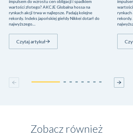
impulsem do wzrostu cen obligacji i spadkiem
impulsem
wartości złotego? AKCJE Globalna hossa na
wartośc
rynkach akcji trwa w najlepsze. Padają kolejne
rynkach 
rekordy. Indeks japońskiej giełdy Nikkei dotarł do
rekordy.
najwyższego…
najwyżs
Czytaj artykuł
Czyt
Zobacz również