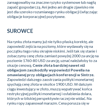
zareagowałby na znaczne ryzyko systemowe lub nagłą
zapaść gospodarczą. Ani jedno ani drugie zjawisko nie
jest dla szeroko rozumianego rynku obligacji (włączając
obligacje korporacyjne) pozytywne.
SUROWCE
Na rynku złota mamy już nie tylko płaską korektę, ale
zapowiedź zejścia na poziomy, które wydawały się na
początku tego roku skrajnie niskimi. Jeśli tak się stanie i
zobaczymy cenę złota zamiast powyżej 2000 za uncję na
poziomie 1760-80 USD za uncję, uznać należałoby to za
okazje cenową.
Cenie złota bardziej nawet niż
obligacjom zaszkodziły wypowiedzi Powella na
omawianej przy obligacjach konferencji w Sintrze.
Zapowiedzi dalszego zaostrzania polityki monetarnej
spychają cenę złota w okolice 1900 USD. W dalszym
ciągu inwestujący w złoto, muszą wypatrywać końca
restrykcyjnej polityki monetarnej i osłabienia dolara,
których w bliskiej perspektywie raczej nie widać. Na
rynku ropy zapanował marazm. Cena porusza się w