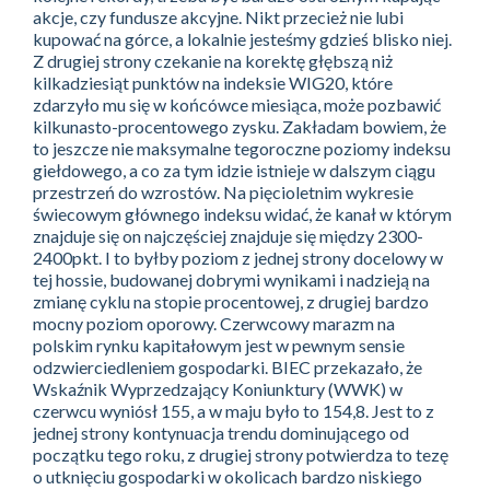
akcje, czy fundusze akcyjne. Nikt przecież nie lubi
kupować na górce, a lokalnie jesteśmy gdzieś blisko niej.
Z drugiej strony czekanie na korektę głębszą niż
kilkadziesiąt punktów na indeksie WIG20, które
zdarzyło mu się w końcówce miesiąca, może pozbawić
kilkunasto-procentowego zysku. Zakładam bowiem, że
to jeszcze nie maksymalne tegoroczne poziomy indeksu
giełdowego, a co za tym idzie istnieje w dalszym ciągu
przestrzeń do wzrostów. Na pięcioletnim wykresie
świecowym głównego indeksu widać, że kanał w którym
znajduje się on najczęściej znajduje się między 2300-
2400pkt. I to byłby poziom z jednej strony docelowy w
tej hossie, budowanej dobrymi wynikami i nadzieją na
zmianę cyklu na stopie procentowej, z drugiej bardzo
mocny poziom oporowy. Czerwcowy marazm na
polskim rynku kapitałowym jest w pewnym sensie
odzwierciedleniem gospodarki. BIEC przekazało, że
Wskaźnik Wyprzedzający Koniunktury (WWK) w
czerwcu wyniósł 155, a w maju było to 154,8. Jest to z
jednej strony kontynuacja trendu dominującego od
początku tego roku, z drugiej strony potwierdza to tezę
o utknięciu gospodarki w okolicach bardzo niskiego