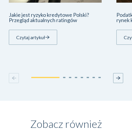
Jakie jest ryzyko kredytowe Polski?
Podatk
Przegląd aktualnych ratingów
rynek 
Czytaj artykuł
Czyt
Zobacz również