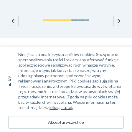
Infolinia
Kontakt e-mail
Niniejsza strona korzysta z plików cookies. Służą one do
Tel.
61 663 99 39
klient@phinance.pl
spersonalizowania treści i reklam, aby oferować funkcje
społecznościowe i analizować ruch w naszej witrynie.
Informacje o tym, jak korzystasz z naszej witryny,
udostępniamy partnerom społecznościowym,
Siedziba Phinance S. A.
Regon: 634 382 858
reklamowym i analitycznym. Pliki cookies zapisują się na
Twoim urządzeniu, z którego korzystasz do wyświetlania
NIP: 778-14-02-894
Phinance S.A.
tej strony, możesz nimi zarządzać w ustawieniach swojej
ul. Ratajczaka 19
KRS: 0000312494
przeglądarki internetowej. Zgoda na pliki cookies może
61-814 Poznań
być w każdej chwili wycofana. Więcej informacji na ten
temat znajdziesz
klikając tutaj.
Sąd Rejonowy Poznań – Nowe Miasto
i Wilda w Poznaniu, VIII Wydział
Gospodarczy KRS, Kapitał zakładowy: 500
Akceptuj wszystkie
000 zł