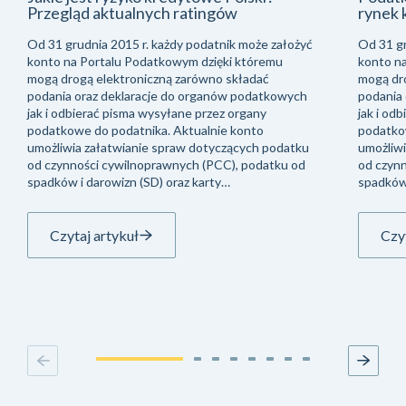
Przegląd aktualnych ratingów
rynek 
Od 31 grudnia 2015 r. każdy podatnik może założyć
Od 31 gr
konto na Portalu Podatkowym dzięki któremu
konto n
mogą drogą elektroniczną zarówno składać
mogą dr
podania oraz deklaracje do organów podatkowych
podania
jak i odbierać pisma wysyłane przez organy
jak i od
podatkowe do podatnika. Aktualnie konto
podatko
umożliwia załatwianie spraw dotyczących podatku
umożliwi
od czynności cywilnoprawnych (PCC), podatku od
od czyn
spadków i darowizn (SD) oraz karty…
spadków 
Czytaj artykuł
Czyt