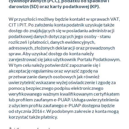
cywilnoprawnych (PCC), podatku od spadków i
darowizn (SD) oraz karty podatkowej (KP).
W przyszłości możliwy będzie kontakt w sprawach VAT,
CIT i PIT. Po założeniu konta podatnik uzyskuje także
dostęp do znajdujących się w posiadaniu administracji
podatkowej danych dotyczących jego osoby - stanu
rozliczeń i płatności, danych ewidencyjnych,
adresowych, złożonych deklaracji oraz prowadzonych
spraw. Aby uzyskać dostęp do konta należy
zarejestrować się jako użytkownik Portalu Podatkowym.
W tym celu należy potwierdzić zapoznanie się i
akceptację regulaminu oraz wyrazić zgodę na
przetwarzanie danych osobowych jak również
uwierzytelnić wskazane wyżej oświadczenie i zgodę za
pomocą bezpiecznego podpisu elektronicznego
weryfikowanego ważnym kwalifikowanym certyfikatem
lub profilem zaufanym e-PUAP. Usługa uwierzytelnienia
z użyciem profilu zaufanego e-PUAP dostępna będzie
od stycznia 2016 r. W podobnym zakresie z konta mogą
korzystać także płatnicy.