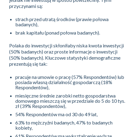
przyczynami są:
strach przed utratą środków (prawie połowa
badanych),
brak kapitału (ponad połowa badanych).
Polaka do inwestycji skłoniłaby niska kwota inwestycji
(50% badanych) oraz proste informacje o inwestycji
(50% badanych). Kluczowe statystyki demograficzne
prezentują się tak:
pracuje na umowie o pracę (57% Respondentów) lub
posiada własną działalność gospodarczą (18%
Respondentów),
miesięczne średnie zarobki netto gospodarstwa
domowego mieszczą się w przedziale do 5 do 10 tys.
zł (39% Respondentów),
54% Respondentów ma od 30 do 49 lat,
63% to mężczyźni badanych, 47% to badanych
kobiety,
61% Respondentów ma wykształcenie wyższe,