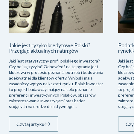
Jakie jest ryzyko kredytowe Polski?
Podatk
Przegląd aktualnych ratingów
rynek 
Jaki jest statystyczny profil polskiego inwestora?
Jaki jes
Czy boi się ryzyka? Odpowiedź na te pytania jest
Czy boi 
kluczowa w procesie poznania potrzeb i budowania
kluczowa
adekwatnej dla klientów oferty. Wnioski mają
adekwatn
zasadniczy wpływ na kształt rynku. Polak Inwestor
zasadnic
to projekt badawczy mający na celu poznanie
to proje
preferencji inwestycyjnych Polaków, obszarów
preferen
zainteresowania inwestycjami oraz barier
zaintere
stojących na drodze do aktywnego…
stojący
Czytaj artykuł
Czyt