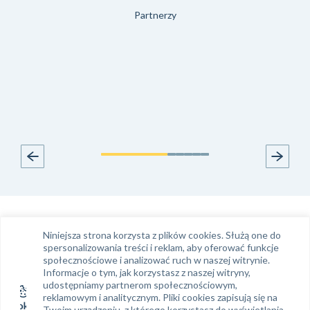
Partnerzy
Infolinia
Kontakt e-mail
Niniejsza strona korzysta z plików cookies. Służą one do
Tel.
61 663 99 39
klient@phinance.pl
spersonalizowania treści i reklam, aby oferować funkcje
społecznościowe i analizować ruch w naszej witrynie.
Informacje o tym, jak korzystasz z naszej witryny,
udostępniamy partnerom społecznościowym,
Siedziba Phinance S. A.
Regon: 634 382 858
reklamowym i analitycznym. Pliki cookies zapisują się na
Twoim urządzeniu, z którego korzystasz do wyświetlania