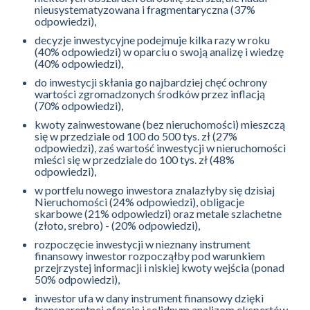
nieusystematyzowana i fragmentaryczna (37%
odpowiedzi),
decyzje inwestycyjne podejmuje kilka razy w roku
(40% odpowiedzi) w oparciu o swoją analizę i wiedzę
(40% odpowiedzi),
do inwestycji skłania go najbardziej chęć ochrony
wartości zgromadzonych środków przez inflacją
(70% odpowiedzi),
kwoty zainwestowane (bez nieruchomości) mieszczą
się w przedziale od 100 do 500 tys. zł (27%
odpowiedzi), zaś wartość inwestycji w nieruchomości
mieści się w przedziale do 100 tys. zł (48%
odpowiedzi),
w portfelu nowego inwestora znalazłyby się dzisiaj
Nieruchomości (24% odpowiedzi), obligacje
skarbowe (21% odpowiedzi) oraz metale szlachetne
(złoto, srebro) - (20% odpowiedzi),
rozpoczęcie inwestycji w nieznany instrument
finansowy inwestor rozpocząłby pod warunkiem
przejrzystej informacji i niskiej kwoty wejścia (ponad
50% odpowiedzi),
inwestor ufa w dany instrument finansowy dzięki
transparentnej ofercie i solidnym analizom ekspertów