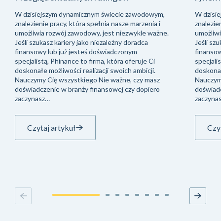
W dzisiejszym dynamicznym świecie zawodowym,
W dzisi
znalezienie pracy, która spełnia nasze marzenia i
znalezie
umożliwia rozwój zawodowy, jest niezwykle ważne.
umożliwi
Jeśli szukasz kariery jako niezależny doradca
Jeśli sz
finansowy lub już jesteś doświadczonym
finansow
specjalistą, Phinance to firma, która oferuje Ci
specjali
doskonałe możliwości realizacji swoich ambicji.
doskonał
Nauczymy Cię wszystkiego Nie ważne, czy masz
Nauczym
doświadczenie w branży finansowej czy dopiero
doświadc
zaczynasz…
zaczyna
Czytaj artykuł
Czyt