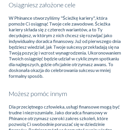
Osiągniesz założone cele
W Phinance stworzyliśmy "Ścieżkę kariery", która
pomoże Ci osiągnąć Twoje cele zawodowe. Ścieżka
kariery składa się z czterech wariantów, a to Ty
decydujesz, w którym z nich chcesz się rozwijać jako
indywidualny doradca finansowy. Już od pierwszego dnia
będziesz wiedział, jak Twoje sukcesy przekładają się na
Twoją pozycję i wzrost wynagrodzenia. Ukoronowaniem
Twoich osiągnięć będzie udział w cyklicznym spotkaniu
dla najlepszych, gdzie oficjalnie otrzymasz awans. To
doskonała okazja do celebrowania sukcesu w mniej
formalny sposób.
Możesz pomóc innym
Dla przeciętnego człowieka, usługi finansowe mogą być
trudne i niezrozumiałe. Jako doradca finansowy w
Phinance otrzymasz szeroki zakres szkoleń, które
pozwolą Ci swobodnie poruszać się w dziedzinie
finansów. Będziesz mógł wykorzystać swoją wiedzę,