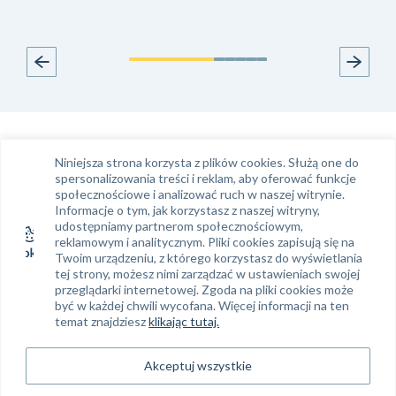
Infolinia
Kontakt e-mail
Niniejsza strona korzysta z plików cookies. Służą one do
Tel.
61 663 99 39
klient@phinance.pl
spersonalizowania treści i reklam, aby oferować funkcje
społecznościowe i analizować ruch w naszej witrynie.
Informacje o tym, jak korzystasz z naszej witryny,
udostępniamy partnerom społecznościowym,
Siedziba Phinance S. A.
Regon: 634 382 858
reklamowym i analitycznym. Pliki cookies zapisują się na
Twoim urządzeniu, z którego korzystasz do wyświetlania
NIP: 778-14-02-894
Phinance S.A.
tej strony, możesz nimi zarządzać w ustawieniach swojej
ul. Ratajczaka 19
KRS: 0000312494
przeglądarki internetowej. Zgoda na pliki cookies może
61-814 Poznań
być w każdej chwili wycofana. Więcej informacji na ten
temat znajdziesz
klikając tutaj.
Sąd Rejonowy Poznań – Nowe Miasto
i Wilda w Poznaniu, VIII Wydział
Gospodarczy KRS, Kapitał zakładowy: 500
Akceptuj wszystkie
000 zł