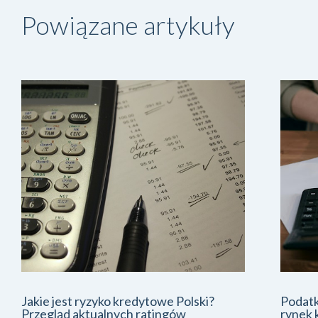
Powiązane artykuły
Jakie jest ryzyko kredytowe Polski?
Podatk
Przegląd aktualnych ratingów
rynek 