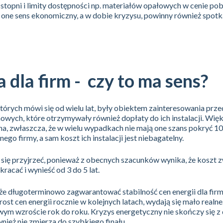
topni i limity dostępności np. materiałów opałowych w cenie pob
ą one sens ekonomiczny, a w dobie kryzysu, powinny również spotka
 dla firm - czy to ma sens?
których mówi się od wielu lat, były obiektem zainteresowania prz
ych, które otrzymywały również dopłaty do ich instalacji. Więk
na, zwłaszcza, że w wielu wypadkach nie mają one szans pokryć 1
o firmy, a sam koszt ich instalacji jest niebagatelny.
się przyjrzeć, ponieważ z obecnych szacunków wynika, że koszt 
kracać i wynieść od 3 do 5 lat.
oże długoterminowo zagwarantować stabilność cen energii dla fir
ost cen energii rocznie w kolejnych latach, wydają się mało realne
m wzroście rok do roku. Kryzys energetyczny nie skończy się z 
wnież nie zmierza do szybkiego finału.