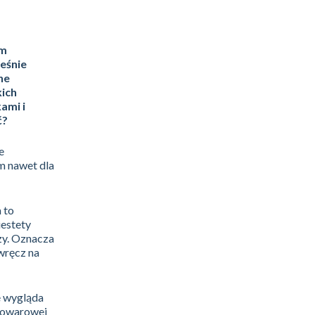
rm
ześnie
ne
kich
ami i
ć?
e
m nawet dla
 to
iestety
zy. Oznacza
wręcz na
e wygląda
 Towarowej