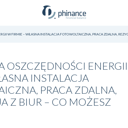
GII W FIRMIE – WŁASNA INSTALACJA FOTOWOLTAICZNA, PRACA ZDALNA, REZYG
A OSZCZĘDNOŚCI ENERGI
ŁASNA INSTALACJA
ICZNA, PRACA ZDALNA,
A Z BIUR – CO MOŻESZ