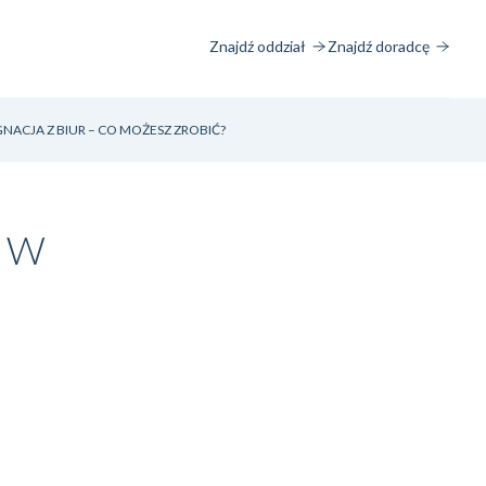
Znajdź oddział
Znajdź doradcę
NACJA Z BIUR – CO MOŻESZ ZROBIĆ?
I W