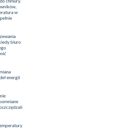
do chmury.
owników,
eratura w
pełnie
rzewania
kiedy biuro
ego
nić
ymiana
deł energii
nie
spomniane
 oszczędzali
temperatury