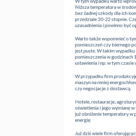
W tym wypadku warto wprowad
Niższa temperatura w środo
bez żadnej szkody dla ich ko
przedziale 20-22 stopnie. C
uzasadnienia i powinno być 
Warto także wspomnieć o tym,
pomieszczeń czy biernego pob
jest puste. W takim wypadku
pomieszczenia w godzinach 1
ustawienia i np. w tym czasi
W przypadku firm produkcyjny
maszyn na mniej energochłonne
czy negocjacje z dostawcą.
Hotele, restauracje, agrotury
oświetlenia i jego wymianę 
już obniżenie temperatury w 
energię
Już dziś wiele firm oferując