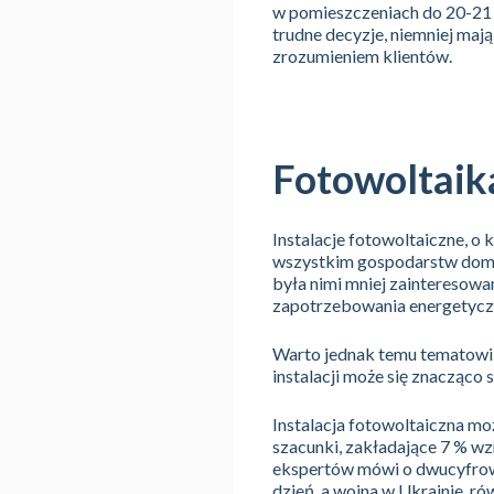
w pomieszczeniach do 20-21 s
trudne decyzje, niemniej maj
zrozumieniem klientów.
Fotowoltaika
Instalacje fotowoltaiczne, o 
wszystkim gospodarstw domow
była nimi mniej zainteresowa
zapotrzebowania energetyczneg
Warto jednak temu tematowi 
instalacji może się znacząco s
Instalacja fotowoltaiczna m
szacunki, zakładające 7 % wzr
ekspertów mówi o dwucyfrowy
dzień, a wojna w Ukrainie, ró