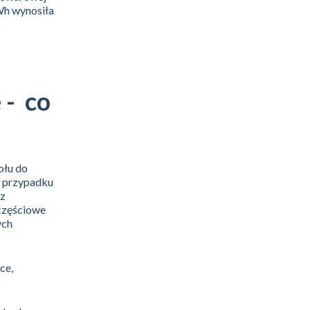
MWh wynosiła
 - co
ołu do
w przypadku
 z
 częściowe
ych
ce,