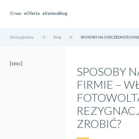
O nas
Oferta
Kariera
Blog
Strona główna
Blog
SPOSOBY NA OSZCZĘDNOŚCI ENER
[stoc]
SPOSOBY N
FIRMIE – W
FOTOWOLTA
REZYGNACJ
ZROBIĆ?