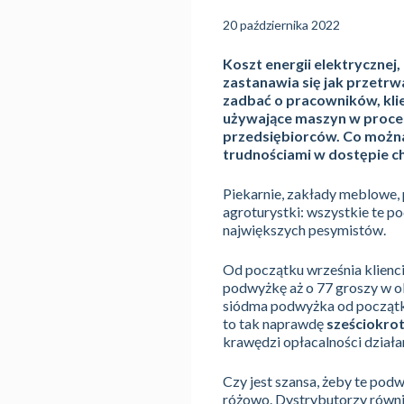
20 października 2022
Koszt energii elektrycznej,
zastanawia się jak przetrwa
zadbać o pracowników, kli
używające maszyn w proces
przedsiębiorców. Co można
trudnościami w dostępie c
Piekarnie, zakłady meblowe, p
agroturystki: wszystkie te p
największych pesymistów.
Od początku września klienci
podwyżkę aż o 77 groszy w okr
siódma podwyżka od początku
to tak naprawdę
sześciokro
krawędzi opłacalności działa
Czy jest szansa, żeby te pod
różowo. Dystrybutorzy równie