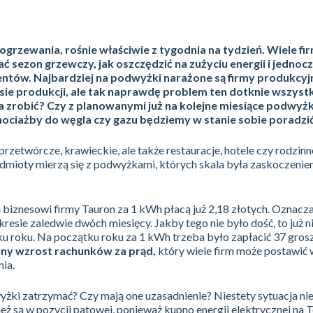
 ogrzewania, rośnie właściwie z tygodnia na tydzień. Wiele fi
ć sezon grzewczy, jak oszczędzić na zużyciu energii i jednoc
entów. Najbardziej na podwyżki narażone są firmy produkcyj
ie produkcji, ale tak naprawdę problem ten dotknie wszyst
 zrobić? Czy z planowanymi już na kolejne miesiące podwyżk
hociażby do węgla czy gazu będziemy w stanie sobie poradzi
rzetwórcze, krawieckie, ale także restauracje, hotele czy rodzinn
odmioty mierzą się z podwyżkami, których skala była zaskoczenie
 biznesowi firmy Tauron za 1 kWh płacą już 2,18 złotych. Oznacza
esie zaledwie dwóch miesięcy. Jakby tego nie było dość, to już n
 roku. Na początku roku za 1 kWh trzeba było zapłacić 37 gros
tny wzrost rachunków za prąd,
który wiele firm może postawić 
nia.
wyżki zatrzymać? Czy mają one uzasadnienie? Niestety sytuacja ni
ż są w pozycji patowej, ponieważ kupno energii elektrycznej na