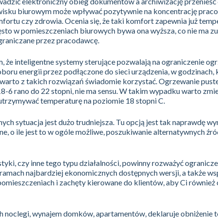
zić elektroniczny obieg dokumentów a archiwizację przenieść 
wisku biurowym może wpływać pozytywnie na koncentrację prac
mfortu czy zdrowia. Ocenia się, że taki komfort zapewnia już temp
zęsto w pomieszczeniach biurowych bywa ona wyższa, co nie ma zu
ograniczane przez pracodawcę.
 że inteligentne systemy sterujące pozwalają na ograniczenie og
oru energii przez podłączone do sieci urządzenia, w godzinach, 
 warto z takich rozwiązań świadomie korzystać. Ogrzewanie pust
8-6 rano do 22 stopni, nie ma sensu. W takim wypadku warto zmie
e utrzymywać temperaturę na poziomie 18 stopni C.
ch sytuacja jest dużo trudniejsza. Tu opcją jest tak naprawdę w
, o ile jest to w ogóle możliwe, poszukiwanie alternatywnych źró
styki, czy inne tego typu działalności, powinny rozważyć ogranicze
w ramach najbardziej ekonomicznych dostępnych wersji, a także w
pomieszczeniach i zachęty kierowane do klientów, aby Ci również
ych noclegi, wynajem domków, apartamentów, deklaruje obniżenie 