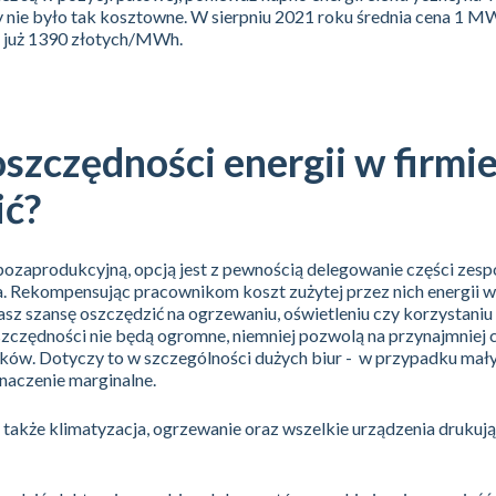
dy nie było tak kosztowne. W sierpniu 2021 roku średnia cena 1 
to już 1390 złotych/MWh.
szczędności energii w firmie
ić?
 pozaprodukcyjną, opcją jest z pewnością delegowanie części zesp
na. Rekompensując pracownikom koszt zużytej przez nich energii 
sz szansę oszczędzić na ogrzewaniu, oświetleniu czy korzystaniu
oszczędności nie będą ogromne, niemniej pozwolą na przynajmniej
ków. Dotyczy to w szczególności dużych biur - w przypadku mał
naczenie marginalne.
ą także klimatyzacja, ogrzewanie oraz wszelkie urządzenia drukują