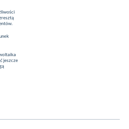
żliwości
 zresztą
mentów.
runek
woltaika
ć jeszcze
gą