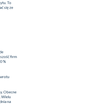
ytu. To
ć się ze
ede
szość firm
00 %
zwrotu
my. Obecne
. Wielu
dnia na